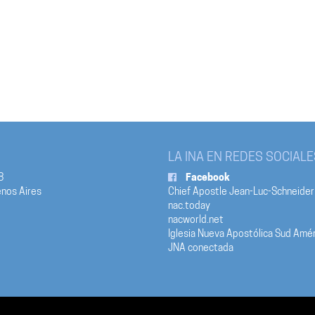
LA INA EN REDES SOCIALE
8
Facebook
nos Aires
Chief Apostle Jean-Luc-Schneider
nac.today
nacworld.net
Iglesia Nueva Apostólica Sud Amér
JNA conectada