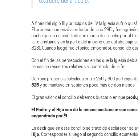
extracto del artículo.
A fines del siglo III y principios del IV la Iglesia sufrió 
El proceso comenzó alrededor del año 295 y fue agravá
hecho que lo cambió todo: en medio de la lucha por el tr
la fe cristiana y en la parte del imperio que estaba bajo s
313). Cuando luego fue el único emperador, consolidó esa 
Con el fin de las persecuciones en las que la Iglesia debí
temas no resueltos relativos al contenido de la fe.
Con una presencia calculada entre 250 y 300 participantes,
325
y se mantuvo en sesiones poco más de dos meses.
El gran valor del concilio debemos buscarlo en que
produ
El Padre y el Hijo son de la misma sustancia: son cons
engendrado por Él
.
Es decir que en este concilio se trató de esclarecer so
Hijo
. Correspondería luego al segundo concilio ecuménic