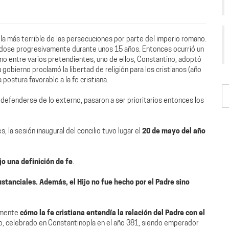
quizá la más terrible de las persecuciones por parte del imperio romano.
ndose progresivamente durante unos 15 años. Entonces ocurrió un
ono entre varios pretendientes, uno de ellos, Constantino, adoptó
u gobierno proclamó la libertad de religión para los cristianos (año
postura favorable a la fe cristiana.
a defenderse de lo externo, pasaron a ser prioritarios entonces los
 la sesión inaugural del concilio tuvo lugar el
20 de mayo del año
jo una definición de fe
.
ustanciales. Además, el Hijo no fue hecho por el Padre sino
lamente
cómo la fe cristiana entendía la relación del Padre con el
o, celebrado en Constantinopla en el año 381, siendo emperador