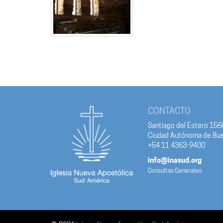
CONTACTO
Santiago del Estero 156
Ciudad Autónoma de Bue
+54 11 4363-9400
info@inasud.org
Consultas Generales