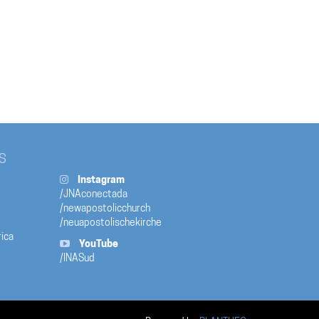
S
Instagram
/JNAconectada
/newapostolicchurch
/neuapostolischekirche
ica
YouTube
/INASud