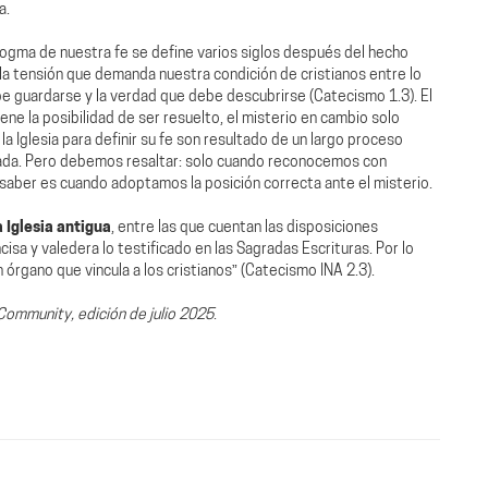
a.
ogma de nuestra fe se define varios siglos después del hecho
la tensión que demanda nuestra condición de cristianos entre lo
e guardarse y la verdad que debe descubrirse (Catecismo 1.3). El
ene la posibilidad de ser resuelto, el misterio en cambio solo
 Iglesia para definir su fe son resultado de un largo proceso
ada. Pero debemos resaltar: solo cuando reconocemos con
 saber es cuando adoptamos la posición correcta ante el misterio.
 Iglesia antigua
, entre las que cuentan las disposiciones
sa y valedera lo testificado en las Sagradas Escrituras. Por lo
órgano que vincula a los cristianos” (Catecismo INA 2.3).
Community, edición de julio 2025
.