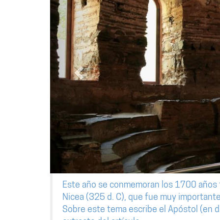
Este año se conmemoran los 1700 años tr
Nicea (325 d. C), que fue muy importante p
Sobre este tema escribe el Apóstol (en