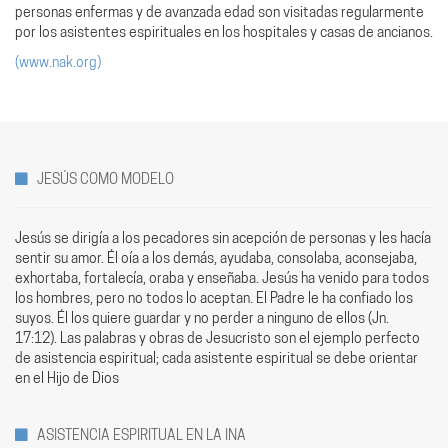
personas enfermas y de avanzada edad son visitadas regularmente
por los asistentes espirituales en los hospitales y casas de ancianos.
(www.nak.org)
JESÚS COMO MODELO
Jesús se dirigía a los pecadores sin acepción de personas y les hacía
sentir su amor. Él oía a los demás, ayudaba, consolaba, aconsejaba,
exhortaba, fortalecía, oraba y enseñaba. Jesús ha venido para todos
los hombres, pero no todos lo aceptan. El Padre le ha confiado los
suyos. Él los quiere guardar y no perder a ninguno de ellos (Jn.
17:12). Las palabras y obras de Jesucristo son el ejemplo perfecto
de asistencia espiritual; cada asistente espiritual se debe orientar
en el Hijo de Dios
ASISTENCIA ESPIRITUAL EN LA INA