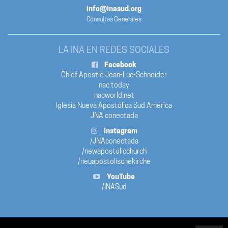
info@inasud.org
Consultas Generales
LA INA EN REDES SOCIALES
Facebook
Chief Apostle Jean-Luc-Schneider
nac.today
nacworld.net
Iglesia Nueva Apostólica Sud América
JNA conectada
Instagram
/JNAconectada
/newapostolicchurch
/neuapostolischekirche
YouTube
/INASud