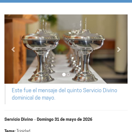
Anterior
Sigui
Este fue el mensaje del quinto Servicio Divino
dominical de mayo.
Servicio Divino – Domingo 31 de mayo de 2026
Tema:
Trinidad