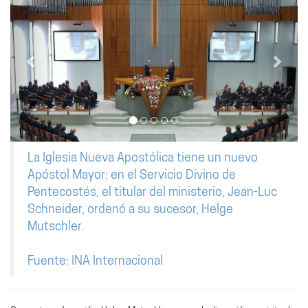
La Iglesia Nueva Apostólica tiene un nuevo
Apóstol Mayor: en el Servicio Divino de
Pentecostés, el titular del ministerio, Jean-Luc
Schneider, ordenó a su sucesor, Helge
Mutschler.
Fuente: INA Internacional