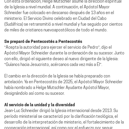
Con esta ordenación, Helge Mutschler asume la dirección espiritual
de la Iglesia a nivel mundial. A continuación, el Apóstol Mayor
Schneider fue colocado en descanso después de 13 años en el
ministerio. El Servicio Divino celebrado en Ciudad del Cabo
(Sudáfrica) se retransmitió a nivel mundial y fue seguido por cientos
de miles de cristianos nuevoapostólicos de todo el mundo.
Se preparó de Pentecostés a Pentecostés
“Acepta la autoridad para ejercer el servicio de Pedro”, dijo el
Apóstol Mayor Schneider durante la ordenación de su sucesor. Junto
con ello, dirigió el siguiente deseo al nuevo dirigente de la Iglesia:
“Guíanos hacia Jesucristo, acércanos cada vez más a Él”.
El cambio en la dirección de la Iglesia se había preparado con
antelación. Ya en Pentecostés de 2025, el Apóstol Mayor Schneider
había nombrado a Helge Mutschler Ayudante Apóstol Mayor,
designándolo así como su sucesor.
Al servicio de la unidad y la diversidad
Jean-Luc Schneider dirigió la Iglesia internacional desde 2013. Su
período ministerial se caracterizó por la clarificación teológica, el
desarrollo de la interpretación de ministerio, el fortalecimiento de la
cooperación internacional, así como por el esfuerzo por seguir