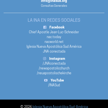
info@inasud.org
Consultas Generales
LA INA EN REDES SOCIALES
Facebook
Chief Apostle Jean-Luc-Schneider
nac.today
nacworld.net
Iglesia Nueva Apostólica Sud América
JNA conectada
Instagram
/JNAconectada
/newapostolicchurch
/neuapostolischekirche
YouTube
/INASud
© 2026
Iglesia Nueva Apostólica Sud-América